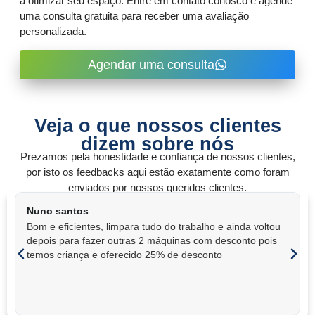
a otimizar seu espaço. Entre em contato conosco e agende
uma consulta gratuita para receber uma avaliação
personalizada.
Agendar uma consulta
Veja o que nossos clientes
dizem sobre nós
Prezamos pela honestidade e confiança de nossos clientes,
por isto os feedbacks aqui estão exatamente como foram
enviados por nossos queridos clientes.
Henrique santilo do Sado
voltou
Gajo bom e honesto, muito atencioso aos idosos, foi um
 pois
recomendação de uma amiga de nossa filha, pois o gajo
já tinha feito trabalho no hotel da familia e este ano de
2024 veio a nossa casa em Setúbal na Tróia para coloca
máquias, muito bom.